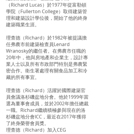
（Richard Lucas）於1977年從富勒頓
學院（Fullerton College）取得建築管
理和建築設計學位後，開始了他的終身
建築職業生涯。
理查德（Richard）於1982年被提議擔
任弗農市前建築檢查員Lenard
Wranosky的繼任者。在弗農市任職的
20年中，他與房地產和企業主，設計專
業人士以及所有市政部門特別是弗農緊
密合作。衛生署處理有關食品加工和冷
藏的所有事宜。
理查德（Richard）活躍於國際建築官
員會議洛杉磯盆地分會。他於1999年當
選為董事會成員，並於2002年擔任總裁
一職。Richard繼續積極參與現在的洛
杉磯盆地分會ICC，最近在2017年獲得
了終身榮譽會員獎。
理查德（Richard）加入CEG